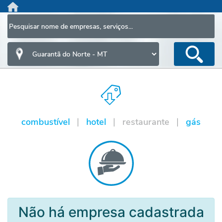
HOME
AGENDA DE EMPREGO
CAIXA DE MÚSICA
CLASSIFICADOS
INFORMAÇÕES
combustível
hotel
restaurante
gás
|
|
|
LOJA
PESQUISA TELEFÔNICA
CADASTRE SEU NEGÓCIO
FRANQUIA
A Empresa
Não há empresa cadastrada
Política