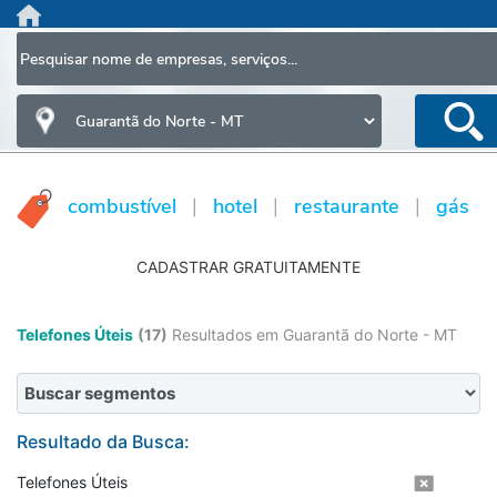
HOME
AGENDA DE EMPREGO
CAIXA DE MÚSICA
combustível
hotel
restaurante
gás
|
|
|
CLASSIFICADOS
INFORMAÇÕES
CADASTRAR GRATUITAMENTE
LOJA
PESQUISA TELEFÔNICA
Telefones Úteis
(17)
Resultados em Guarantã do Norte - MT
CADASTRE SEU NEGÓCIO
FRANQUIA
Resultado da Busca:
A Empresa
Telefones Úteis
Política