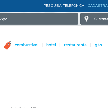
PESQUISA TELEFÔNICA
CADASTRA
combustível
hotel
restaurante
gás
|
|
|