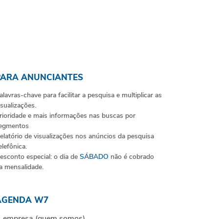
PARA ANUNCIANTES
alavras-chave para facilitar a pesquisa e multiplicar as
isualizações.
rioridade e mais informações nas buscas por
egmentos
elatório de visualizações nos anúncios da pesquisa
elefônica.
esconto especial: o dia de
SÁBADO
não é cobrado
a mensalidade.
AGENDA W7
 empresa (quem somos)