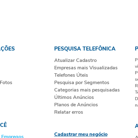
AÇÕES
PESQUISA TELEFÔNICA
Atualizar Cadastro
P
v
Empresas mais Visualizadas
P
Telefones Úteis
s
 Fotos
Pesquisa por Segmentos
R
Categorias mais pesquisadas
T
Últimos Anúncios
D
Planos de Anúncios
n
Relatar erros
OCÊ
Cadastrar meu negócio
 Empregos
A