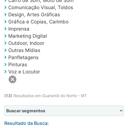
Carro de Som, Moto de Som
Entre em contato
Comunicação Visual, Toldos
Design, Artes Gráficas
Promoções
Gráfica e Copias, Carimbo
Imprensa
Marketing Digital
Outdoor, Indoor
Outras Mídias
Panfletagens
Pinturas
Voz e Locutor
(13)
Resultados em Guarantã do Norte - MT
Resultado da Busca: