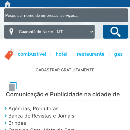
HOME
AGENDA DE EMPREGO
CAIXA DE MÚSICA
combustível
hotel
restaurante
gás
|
|
|
CLASSIFICADOS
INFORMAÇÕES
CADASTRAR GRATUITAMENTE
LOJA
PESQUISA TELEFÔNICA
Comunicação e Publicidade na cidade de
CADASTRE SEU NEGÓCIO
FRANQUIA
Agências, Produtoras
Banca de Revistas e Jornais
A Empresa
Brindes
Política