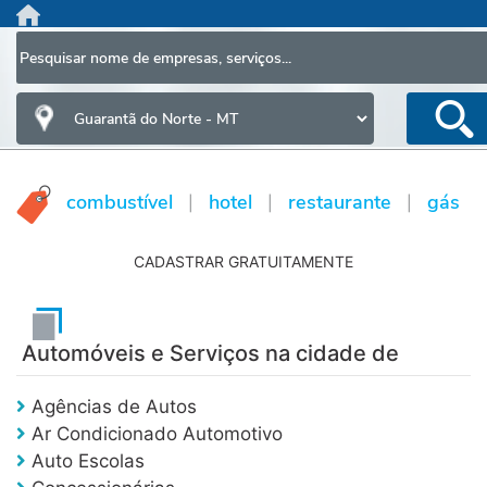
HOME
AGENDA DE EMPREGO
CAIXA DE MÚSICA
combustível
hotel
restaurante
gás
|
|
|
CLASSIFICADOS
INFORMAÇÕES
CADASTRAR GRATUITAMENTE
LOJA
PESQUISA TELEFÔNICA
Automóveis e Serviços na cidade de
CADASTRE SEU NEGÓCIO
FRANQUIA
Agências de Autos
Ar Condicionado Automotivo
A Empresa
Auto Escolas
Política