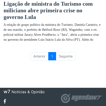
Ligação de ministra do Turismo com
Entre em contato
miliciano abre primeira crise no
Promoções
governo Lula
A relação do grupo político da ministra do Turismo, Daniela Carneiro, e
de seu marido, o prefeito de Belford Roxo (RJ), Waguinho, com o ex-
policial militar Juracy Alves Prudêncio, o "Jura", abriu a primeira crise
no governo do presidente Luiz Inácio Lula da Silva (PT). Além do
constrangimento político à gestão petista, também expôs um racha do
União Brasil no apoio ao Palácio do Planalto. Filiados ao União Brasil,
Daniela e Waguinh
Anterior
1
Seguinte
w7
Notícias & Opinião